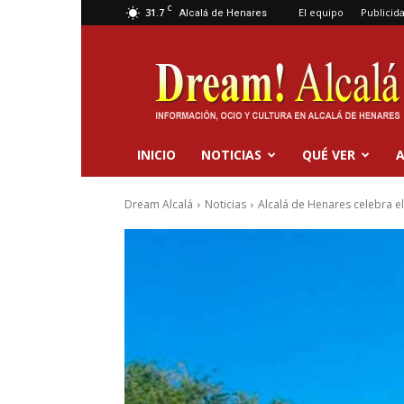
C
31.7
El equipo
Publicid
Alcalá de Henares
Dream
Alcalá
INICIO
NOTICIAS
QUÉ VER
A
Dream Alcalá
Noticias
Alcalá de Henares celebra el