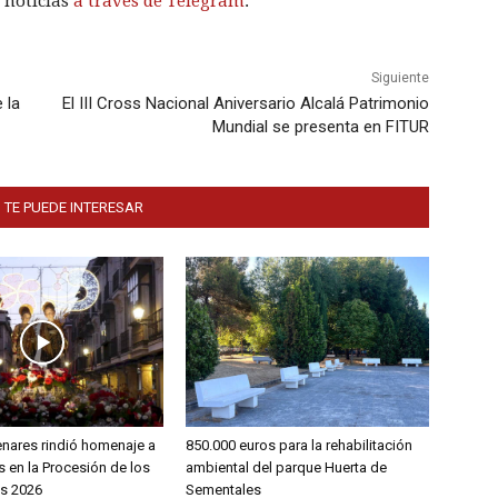
 noticias
a través de Telegram
.
Siguiente
 la
El III Cross Nacional Aniversario Alcalá Patrimonio
Mundial se presenta en FITUR
 TE PUEDE INTERESAR
enares rindió homenaje a
850.000 euros para la rehabilitación
 en la Procesión de los
ambiental del parque Huerta de
s 2026
Sementales