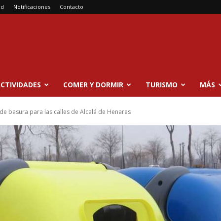
ad
Notificaciones
Contacto
CTIVIDADES
COMER Y DORMIR
TURISMO
MÁS
e basura para las calles de Alcalá de Henares