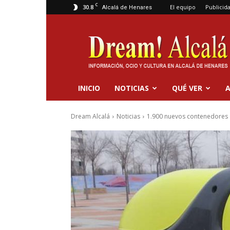
C
30.8
El equipo
Publicid
Alcalá de Henares
Dream
Alcalá
INICIO
NOTICIAS
QUÉ VER
A
Dream Alcalá
Noticias
1.900 nuevos contenedores d