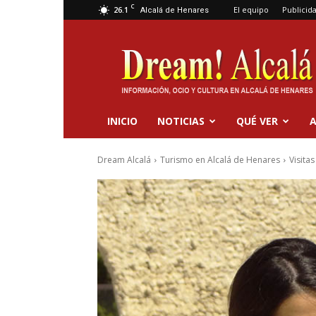
C
26.1
El equipo
Publicid
Alcalá de Henares
Dream
Alcalá
INICIO
NOTICIAS
QUÉ VER
A
Dream Alcalá
Turismo en Alcalá de Henares
Visita