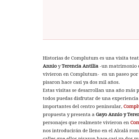
Historias de Complutum es una visita tea
Annio
y
Terencia Antilia
-un matrimonio d
vivieron en Complutum- en un paseo por e
pisaron hace casi ya dos mil años.
Estas visitas se desarrollan una año más p
todos puedas disfrutar de una experiencia
importantes del centro peninsular,
Compl
propuesta y presenta a
Gayo Annio y Teren
personajes que realmente vivieron en
Co
nos introducirán de lleno en el Alcalá ro
calles que ellos pisaron hace casi ya dos m