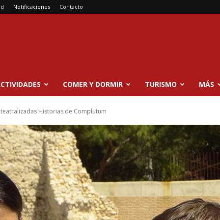
ad
Notificaciones
Contacto
CTIVIDADES
COMER Y DORMIR
TURISMO
MÁS
s teatralizadas Historias de Complutum