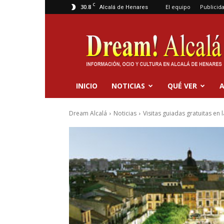
C
30.8
El equipo
Publicid
Alcalá de Henares
Dream
Alcalá
INICIO
NOTICIAS
QUÉ VER
A
Dream Alcalá
Noticias
Visitas guiadas gratuitas en