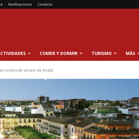
ad
Notificaciones
Contacto
CTIVIDADES
COMER Y DORMIR
TURISMO
MÁS
 las noches de verano de Alcalá