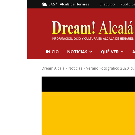
C
34.5
El equipo
Publicid
Alcalá de Henares
Dream
Alcalá
INICIO
NOTICIAS
QUÉ VER
A
Dream Alcalá
Noticias
Verano Fotográfico 2020: cur