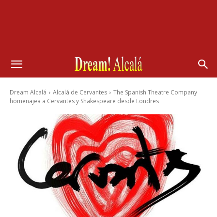
Dream Alcalá
Alcalá de Cervantes
The Spanish Theatre Company
homenajea a Cervantes y Shakespeare desde Londres