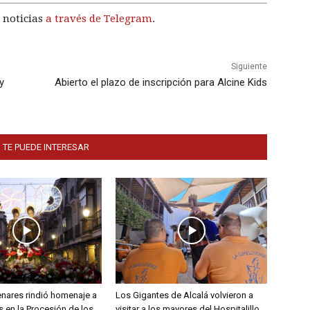
 noticias
a través de Telegram
.
Siguiente
y
Abierto el plazo de inscripción para Alcine Kids
 TE PUEDE INTERESAR
enares rindió homenaje a
Los Gigantes de Alcalá volvieron a
 en la Procesión de los
visitar a los mayores del Hospitalillo