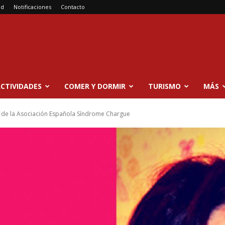
ad
Notificaciones
Contacto
CTIVIDADES
COMER Y DORMIR
TURISMO
MÁS
or de la Asociación Española Síndrome Chargue