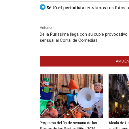
Sé tú el periodista:
envíanos tus fotos o
Anterior
De la Puríssima llega con su cuplé provocativo 
sensual al Corral de Comedias
TAMBIÉN
Programa del fin de semana de las
Alcalá de H
Fiestas de los Santos Niños 2026
sus Patronos