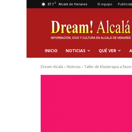
C
37.7
El equipo
Publicid
Alcalá de Henares
Dream
Alcalá
INICIO
NOTICIAS
QUÉ VER
A
Dream Alcalá
Noticias
Taller de Risoterapia a fav