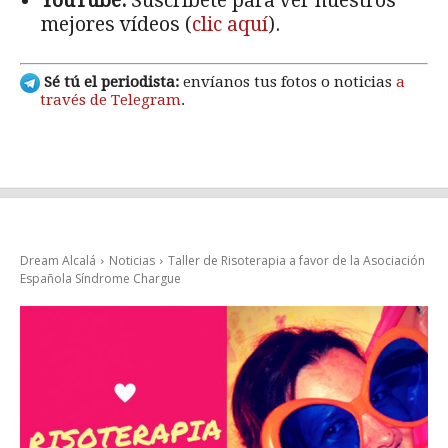
YouTube:
Suscríbete para ver nuestros
mejores vídeos (
clic aquí
).
Sé tú el periodista:
envíanos tus fotos o noticias
a
través de Telegram
.