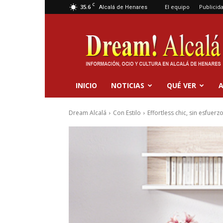
C
35.6
El equipo
Publicid
Alcalá de Henares
Dream
Alcalá
INICIO
NOTICIAS
QUÉ VER
A
Dream Alcalá
Con Estilo
Effortless chic, sin esfue