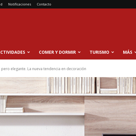
ad
Notificaciones
Contacto
CTIVIDADES
COMER Y DORMIR
TURISMO
MÁS
rzo pero elegante. La nueva tendencia en decoración