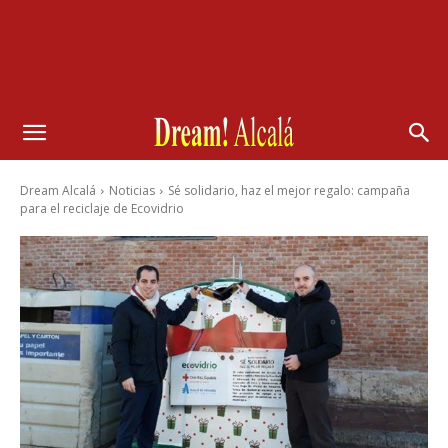
Dream Alcalá
Noticias
Sé solidario, haz el mejor regalo: campaña
para el reciclaje de Ecovidrio