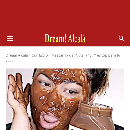
Dream Alcalá
Con Estilo
Mascarilla de ¿Nutella? Sí. Y es top para tu
cutis.