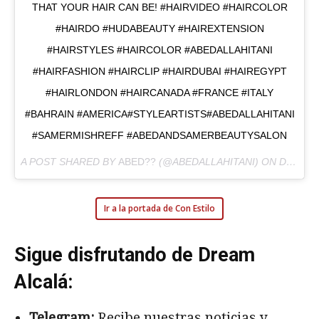
THAT YOUR HAIR CAN BE! #HAIRVIDEO #HAIRCOLOR
#HAIRDO #HUDABEAUTY #HAIREXTENSION
#HAIRSTYLES #HAIRCOLOR #ABEDALLAHITANI
#HAIRFASHION #HAIRCLIP #HAIRDUBAI #HAIREGYPT
#HAIRLONDON #HAIRCANADA #FRANCE #ITALY
#BAHRAIN #AMERICA#STYLEARTISTS#ABEDALLAHITANI
#SAMERMISHREFF #ABEDANDSAMERBEAUTYSALON
A POST SHARED BY
ABED??
(@ABEDALLAHITANI) ON
DEC 13, 2016 AT 9:46AM PST
Ir a la portada de Con Estilo
Sigue disfrutando de Dream
Alcalá:
Telegram:
Recibe nuestras noticias y