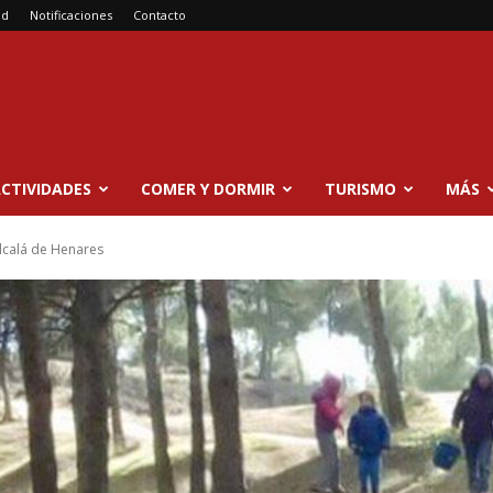
ad
Notificaciones
Contacto
CTIVIDADES
COMER Y DORMIR
TURISMO
MÁS
Alcalá de Henares