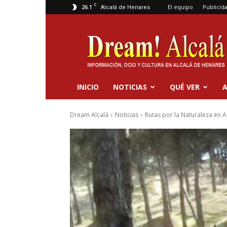
C
26.1
El equipo
Publicid
Alcalá de Henares
Dream
Alcalá
INICIO
NOTICIAS
QUÉ VER
A
Dream Alcalá
Noticias
Rutas por la Naturaleza en 