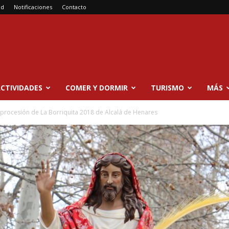
ad
Notificaciones
Contacto
CTIVIDADES
COMER Y DORMIR
TURISMO
MÁS
procesión de La Borriquita 2018 de Alcalá de Henares