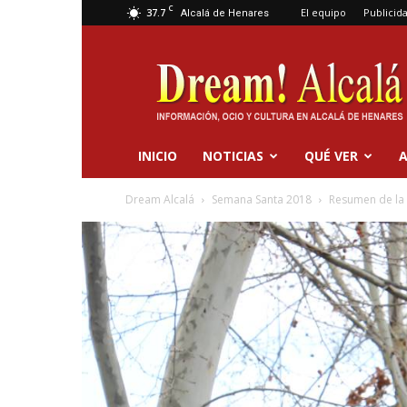
C
37.7
El equipo
Publicid
Alcalá de Henares
Dream
Alcalá
INICIO
NOTICIAS
QUÉ VER
A
Dream Alcalá
Semana Santa 2018
Resumen de la 