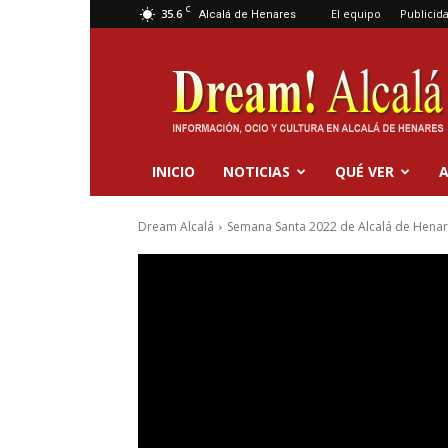
C
35.6
El equipo
Publicid
Alcalá de Henares
Dream
Alcalá
INICIO
NOTICIAS
QUÉ VER
A
Dream Alcalá
Semana Santa 2022 de Alcalá de Hena