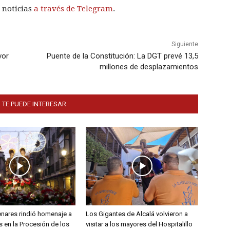
 noticias
a través de Telegram
.
Siguiente
vor
Puente de la Constitución: La DGT prevé 13,5
millones de desplazamientos
 TE PUEDE INTERESAR
enares rindió homenaje a
Los Gigantes de Alcalá volvieron a
 en la Procesión de los
visitar a los mayores del Hospitalillo