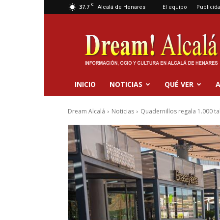
C
37.7
El equipo
Publicid
Alcalá de Henares
Dream
Alcalá
INICIO
NOTICIAS
QUÉ VER
A
Dream Alcalá
Noticias
Quadernillos regala 1.000 ta