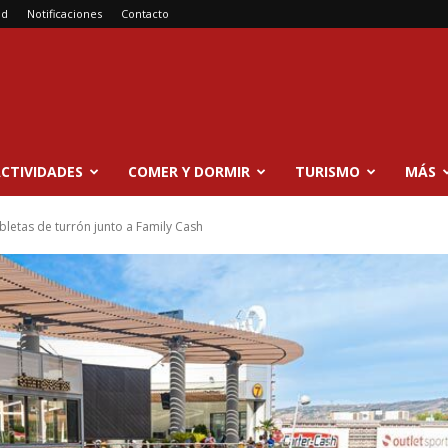
ad
Notificaciones
Contacto
CTIVIDADES
COMER Y DORMIR
TURISMO
MÁS
bletas de turrón junto a Family Cash