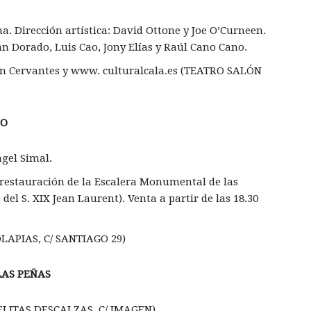
ana. Dirección artística: David Ottone y Joe O’Curneen.
an Dorado, Luis Cao, Jony Elías y Raúl Cano Cano.
lon Cervantes y www. culturalcala.es (TEATRO SALÓN
DO
ngel Simal.
a restauración de la Escalera Monumental de las
del S. XIX Jean Laurent). Venta a partir de las 18.30
APIAS, C/ SANTIAGO 29)
LAS PE
ÑAS
LITAS DESCALZAS, C/ IMAGEN)