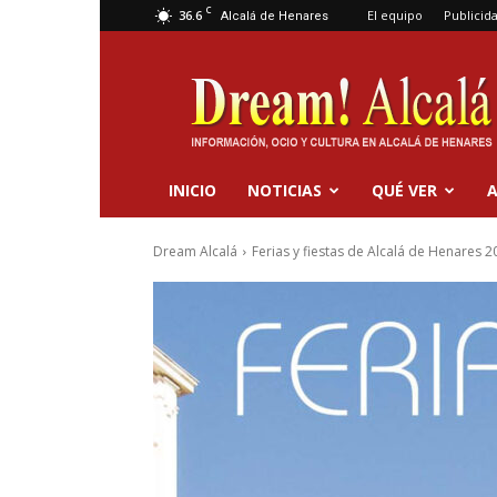
C
36.6
El equipo
Publicid
Alcalá de Henares
Dream
Alcalá
INICIO
NOTICIAS
QUÉ VER
A
Dream Alcalá
Ferias y fiestas de Alcalá de Henares 2