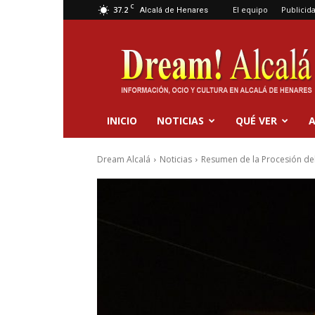
C
37.2
El equipo
Publicid
Alcalá de Henares
Dream
Alcalá
INICIO
NOTICIAS
QUÉ VER
A
Dream Alcalá
Noticias
Resumen de la Procesión de