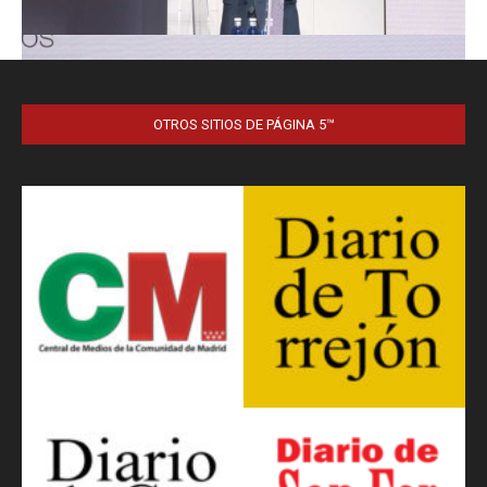
OTROS SITIOS DE PÁGINA 5™