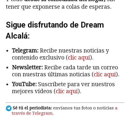
tener que exponerse a colas de esperas.
Sigue disfrutando de Dream
Alcalá:
Telegram:
Recibe nuestras noticias y
contenido exclusivo (
clic aquí
).
Newsletter:
Recibe cada tarde un correo
con nuestras últimas noticias (
clic aquí
).
YouTube:
Suscríbete para ver nuestros
mejores vídeos (
clic aquí
).
Sé tú el periodista:
envíanos tus fotos o noticias
a
través de Telegram
.