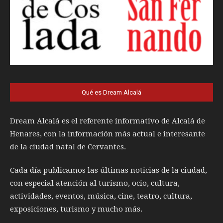
Qué es Dream Alcalá
Dream Alcalá es el referente informativo de Alcalá de
Henares, con la información más actual e interesante
de la ciudad natal de Cervantes.
Cada día publicamos las últimas noticias de la ciudad,
con especial atención al turismo, ocio, cultura,
actividades, eventos, música, cine, teatro, cultura,
exposiciones, turismo y mucho más.