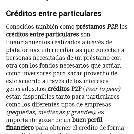
Créditos entre particulares
Conocidos también como
préstamos
P2P,
los
créditos entre particulares
son
financiamientos realizados a través de
plataformas intermediarias que conectan a
personas necesitadas de un préstamo con
otra con los fondos necesarios que actúan
como inversores para sacar provecho de
este acuerdo a través de los intereses
generados.Los
créditos P2P
(
Peer to peer)
están disponibles tanto para particulares
como los diferentes tipos de empresas
(pequeñas, medianas y grandes)
, es
importante gozar de un
buen perfil
financiero
para obtener el crédito de forma