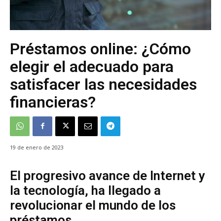
Préstamos online: ¿Cómo
elegir el adecuado para
satisfacer las necesidades
financieras?
19 de enero de 2023
El progresivo avance de Internet y
la tecnología, ha llegado a
revolucionar el mundo de los
préstamos