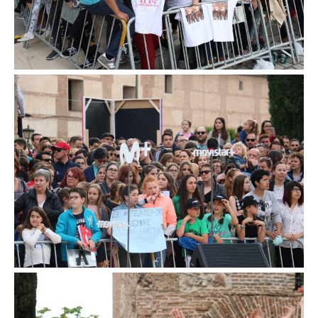
Sigue disfrutando de Dream
Alcalá:
Telegram:
Recibe nuestras noticias y
contenido exclusivo (
clic aquí
).
Newsletter:
Recibe cada tarde un correo
con nuestras últimas noticias (
clic aquí
).
YouTube:
Suscríbete para ver nuestros
mejores vídeos (
clic aquí
).