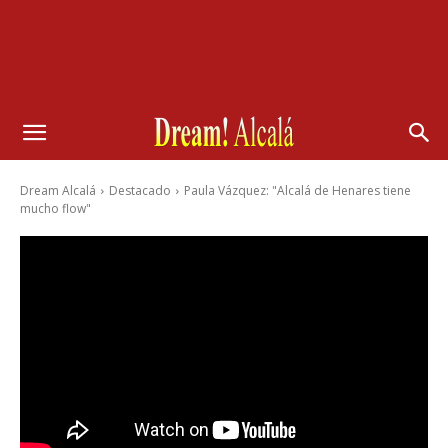
Dream Alcalá
Destacado
Paula Vázquez: "Alcalá de Henares tiene
mucho flow"