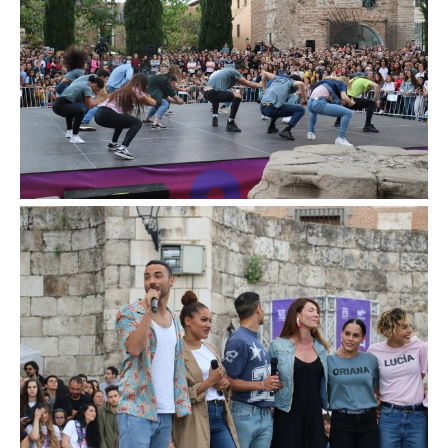
colaboración con Zeppelin, ha puesto en
marcha un concurso a través de sus redes
sociales (
@FamaABailarCero
) para conocer,
tras el evento y en un encuentro exclusivo, a
Paula Vázquez y a los profesores de ‘FAMA
a bailar’.
‘FAMA a bailar’ se emite en exclusiva de
domingo a jueves, a las 21:00H, en #0 de
Movistar+ (dial 7). El programa cuenta con
canal 24H en directo en el dial 29 de
Movistar+ así como en Youtube.
Unos selfies con Fama