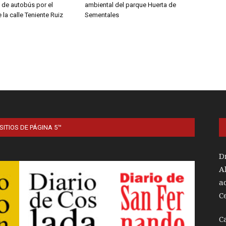
s de autobús por el
ambiental del parque Huerta de
 la calle Teniente Ruiz
Sementales
SITIOS DE PÁGINA 5™
D
A
a
C
C