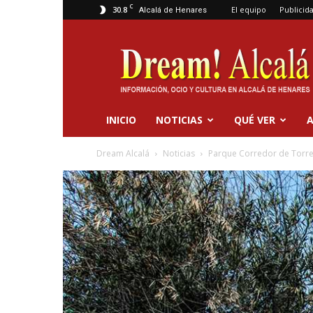
C
30.8
El equipo
Publicid
Alcalá de Henares
Dream
Alcalá
INICIO
NOTICIAS
QUÉ VER
A
Dream Alcalá
Noticias
Parque Corredor de Torre