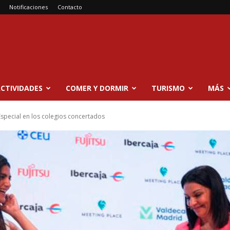
Notificaciones
Contacto
CTIVIDADES
COMER Y DORMIR
TURISMO
MÁS
special en los colegios concertados