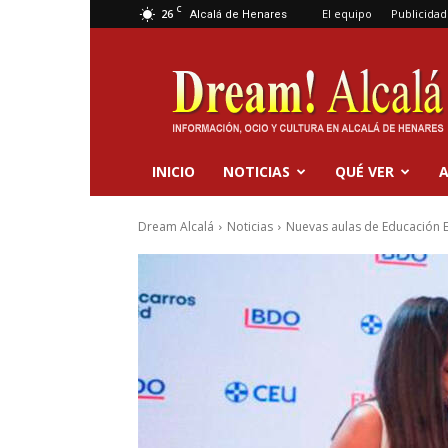
C
26
El equipo
Publicidad
Alcalá de Henares
Dream
Alcalá
INICIO
NOTICIAS
QUÉ VER
A
Dream Alcalá
Noticias
Nuevas aulas de Educación E