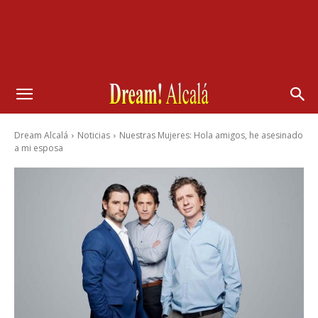
Dream Alcalá
Noticias
Nuestras Mujeres: Hola amigos, he asesinado
a mi esposa