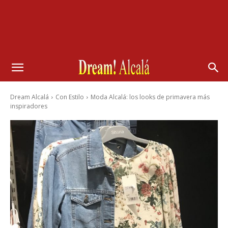
Dream Alcalá
Con Estilo
Moda Alcalá: los looks de primavera más
inspiradores