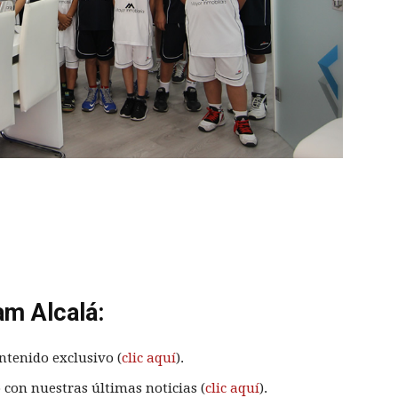
am Alcalá:
ntenido exclusivo (
clic aquí
).
 con nuestras últimas noticias (
clic aquí
).