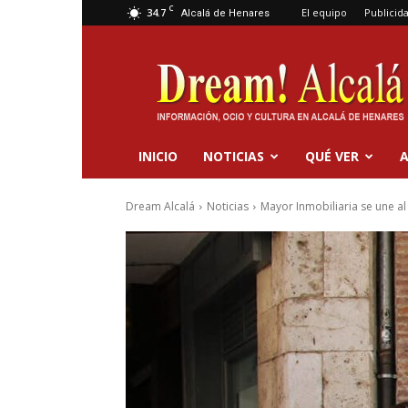
C
34.7
El equipo
Publicid
Alcalá de Henares
Dream
Alcalá
INICIO
NOTICIAS
QUÉ VER
A
Dream Alcalá
Noticias
Mayor Inmobiliaria se une al