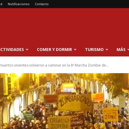
ad
Notificaciones
Contacto
CTIVIDADES
COMER Y DORMIR
TURISMO
MÁS
muertos vivientes volvieron a caminar en la 8ª Marcha Zombie de...