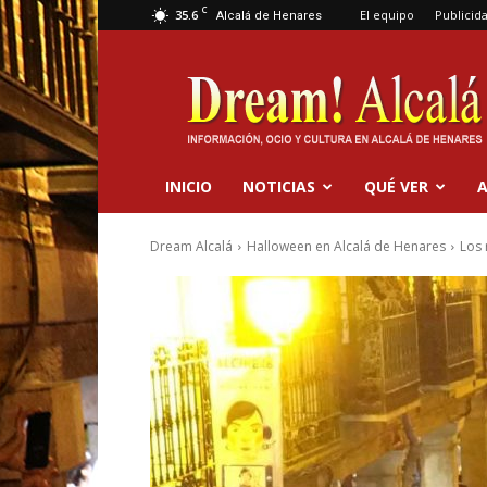
C
35.6
El equipo
Publicid
Alcalá de Henares
Dream
Alcalá
INICIO
NOTICIAS
QUÉ VER
A
Dream Alcalá
Halloween en Alcalá de Henares
Los 