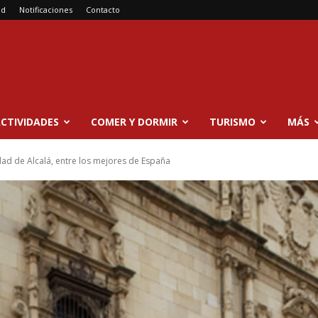
ad
Notificaciones
Contacto
CTIVIDADES
COMER Y DORMIR
TURISMO
MÁS
dad de Alcalá, entre los mejores de España