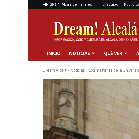
C
36.6
El equipo
Publicid
Alcalá de Henares
Dream
Alcalá
INICIO
NOTICIAS
QUÉ VER
A
Dream Alcalá
Noticias
Los másteres de la Universi