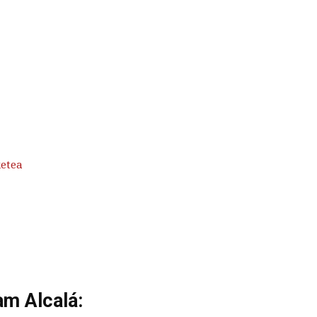
ketea
am Alcalá: