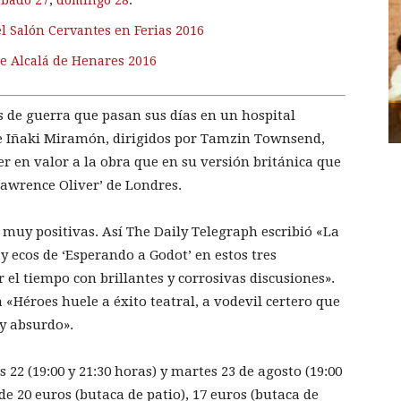
ábado 27
,
domingo 28
.
el Salón Cervantes en Ferias 2016
de Alcalá de Henares 2016
s de guerra que pasan sus días en un hospital
a e Iñaki Miramón, dirigidos por Tamzin Townsend,
er en valor a la obra que en su versión británica que
Lawrence Oliver’ de Londres.
 muy positivas. Así The Daily Telegraph escribió «La
 ecos de ‘Esperando a Godot’ en estos tres
el tiempo con brillantes y corrosivas discusiones».
«Héroes huele a éxito teatral, a vodevil certero que
y absurdo».
22 (19:00 y 21:30 horas) y martes 23 de agosto (19:00
 de 20 euros (butaca de patio), 17 euros (butaca de