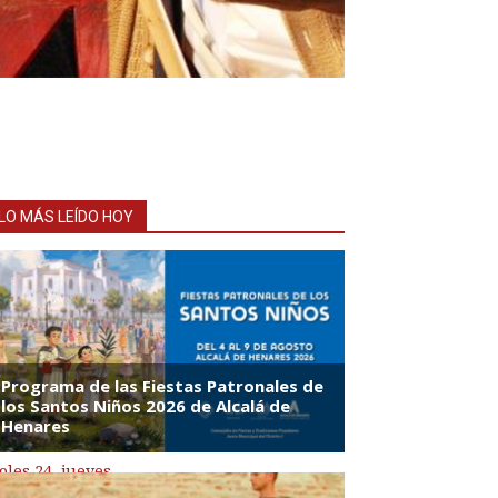
LO MÁS LEÍDO HOY
oles 24
,
jueves