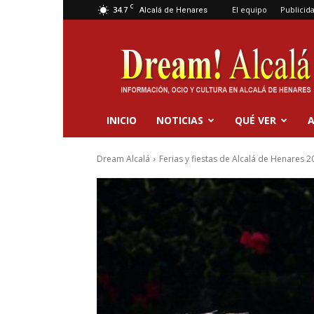
C
34.7
El equipo
Publicid
Alcalá de Henares
Dream
Alcalá
INICIO
NOTICIAS
QUÉ VER
A
Dream Alcalá
Ferias y fiestas de Alcalá de Henares 2