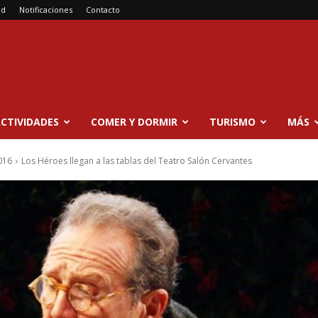
ad
Notificaciones
Contacto
CTIVIDADES
COMER Y DORMIR
TURISMO
MÁS
016
Los Héroes llegan a las tablas del Teatro Salón Cervantes