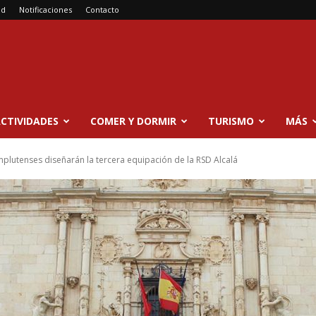
ad
Notificaciones
Contacto
CTIVIDADES
COMER Y DORMIR
TURISMO
MÁS
plutenses diseñarán la tercera equipación de la RSD Alcalá