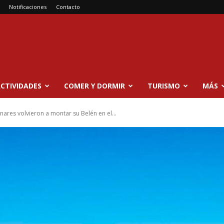
Notificaciones
Contacto
CTIVIDADES
COMER Y DORMIR
TURISMO
MÁS
ares volvieron a montar su Belén en el...