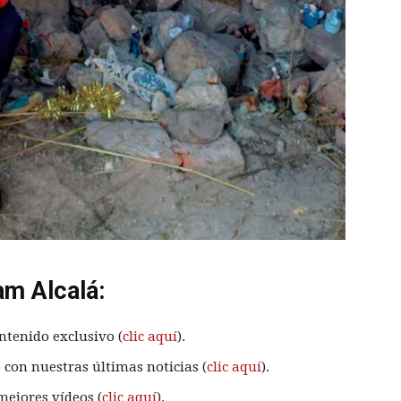
am Alcalá:
ntenido exclusivo (
clic aquí
).
 con nuestras últimas noticias (
clic aquí
).
mejores vídeos (
clic aquí
).