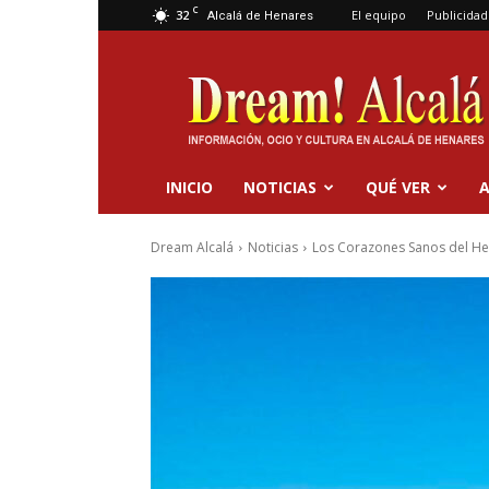
C
32
El equipo
Publicidad
Alcalá de Henares
Dream
Alcalá
INICIO
NOTICIAS
QUÉ VER
A
Dream Alcalá
Noticias
Los Corazones Sanos del Hen