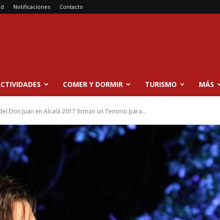
ad
Notificaciones
Contacto
CTIVIDADES
COMER Y DORMIR
TURISMO
MÁS
del Don Juan en Alcalá 2017 firman un Tenorio para...