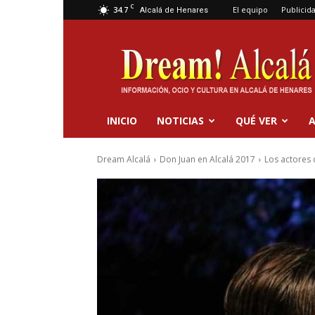
C
34.7
El equipo
Publicid
Alcalá de Henares
Dream
Alcalá
INICIO
NOTICIAS
QUÉ VER
A
Dream Alcalá
Don Juan en Alcalá 2017
Los actores 