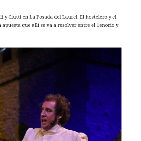
li y Ciutti en La Posada del Laurel. El hostelero y el
apuesta que allí se va a resolver entre el Tenorio y