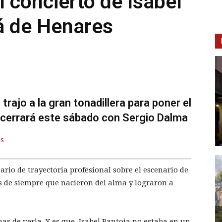
 concierto de Isabel
á de Henares
trajo a la gran tonadillera para poner el
e cerrará este sábado con Sergio Dalma
as
sario de trayectoria profesional sobre el escenario de
s de siempre que nacieron del alma y lograron a
s de verla. Y es que, Isabel Pantoja no estaba en un