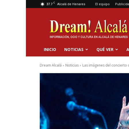
C
37.7
El equipo
Publicid
Alcalá de Henares
Dream
Alcalá
INICIO
NOTICIAS
QUÉ VER
A
Dream Alcalá
Noticias
Las imágenes del concierto 