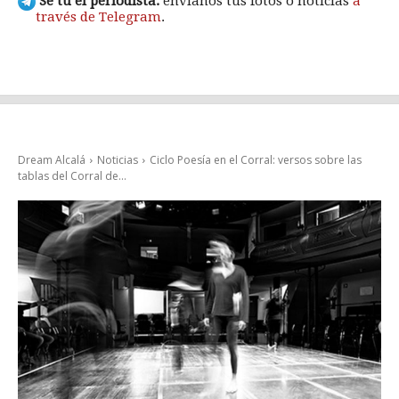
Sé tú el periodista:
envíanos tus fotos o noticias
a
través de Telegram
.