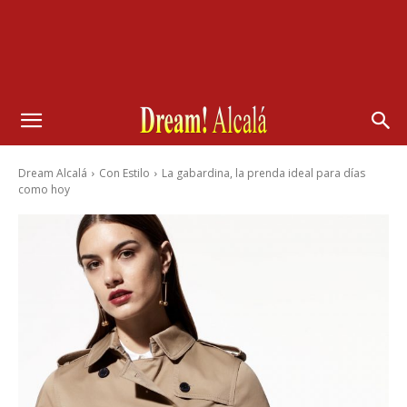
Dream Alcalá
Con Estilo
La gabardina, la prenda ideal para días
como hoy