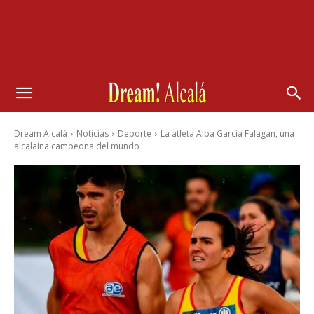
Dream Alcalá
Noticias
Deporte
La atleta Alba García Falagán, una
alcalaína campeona del mundo