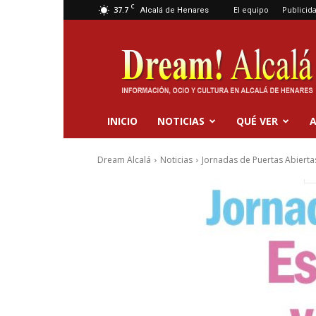
C
37.7
El equipo
Publicid
Alcalá de Henares
Dream
Alcalá
INICIO
NOTICIAS
QUÉ VER
A
Dream Alcalá
Noticias
Jornadas de Puertas Abiertas 