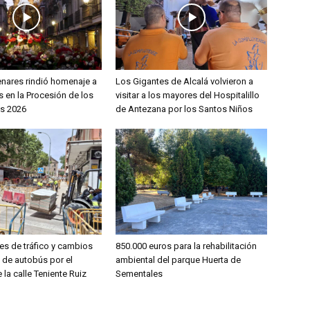
enares rindió homenaje a
Los Gigantes de Alcalá volvieron a
 en la Procesión de los
visitar a los mayores del Hospitalillo
s 2026
de Antezana por los Santos Niños
es de tráfico y cambios
850.000 euros para la rehabilitación
s de autobús por el
ambiental del parque Huerta de
 la calle Teniente Ruiz
Sementales