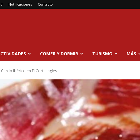
ad
Notificaciones
Contacto
CTIVIDADES
COMER Y DORMIR
TURISMO
MÁS
Cerdo Ibérico en El Corte Inglés