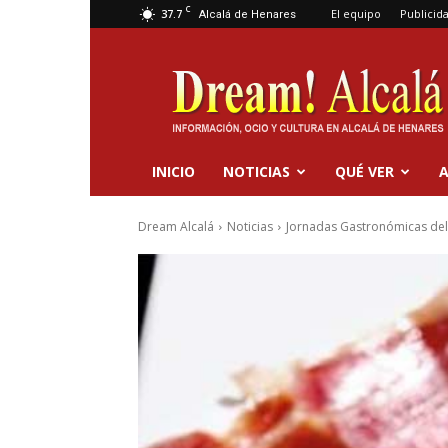
C
37.7
El equipo
Publicid
Alcalá de Henares
Dream
Alcalá
INICIO
NOTICIAS
QUÉ VER
A
Dream Alcalá
Noticias
Jornadas Gastronómicas del 