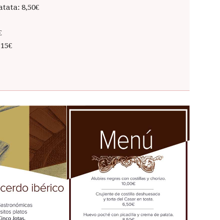
tata: 8,50€
€
 15€