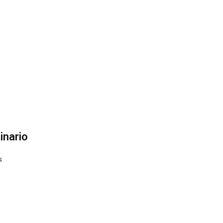
inario
s