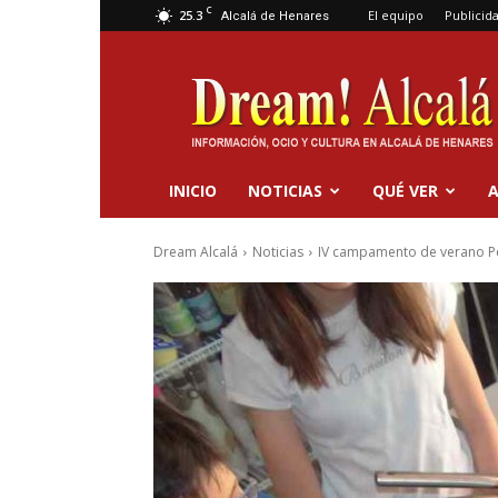
C
25.3
El equipo
Publicid
Alcalá de Henares
Dream
Alcalá
INICIO
NOTICIAS
QUÉ VER
A
Dream Alcalá
Noticias
IV campamento de verano P