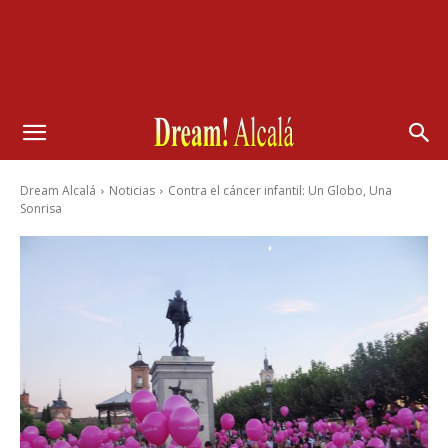
Dream Alcalá
Noticias
Contra el cáncer infantil: Un Globo, Una
Sonrisa