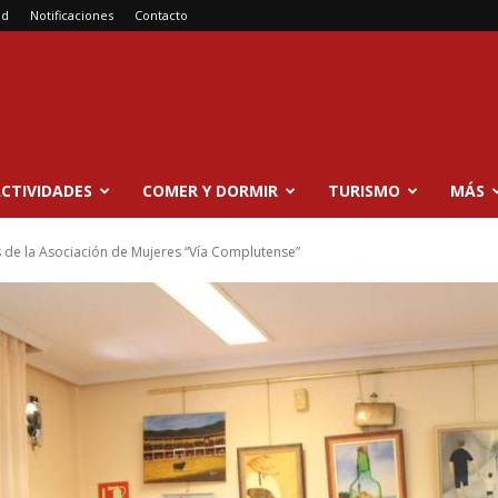
ad
Notificaciones
Contacto
CTIVIDADES
COMER Y DORMIR
TURISMO
MÁS
de la Asociación de Mujeres “Vía Complutense”