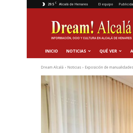
C
29.5
El equipo
Publicid
Alcalá de Henares
Dream
Alcalá
INICIO
NOTICIAS
QUÉ VER
A
Dream Alcalá
Noticias
Exposición de manualidades 