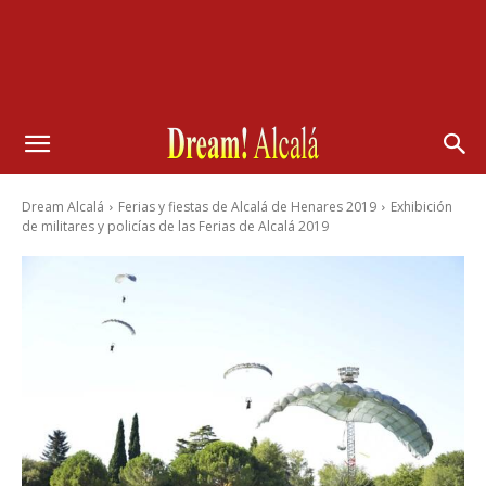
Dream Alcalá
Ferias y fiestas de Alcalá de Henares 2019
Exhibición
de militares y policías de las Ferias de Alcalá 2019