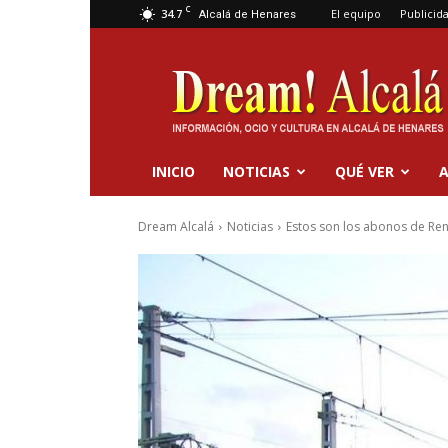
C
34.7
El equipo
Publicid
Alcalá de Henares
Dream
Alcalá
INICIO
NOTICIAS
QUÉ VER
A
Dream Alcalá
Noticias
Estos son los abonos de Renfe