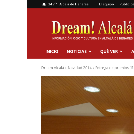
C
34.7
El equipo
Publicid
Alcalá de Henares
Dream
Alcalá
INICIO
NOTICIAS
QUÉ VER
A
Dream Alcalá
Navidad 2014
Entrega de premios "Re