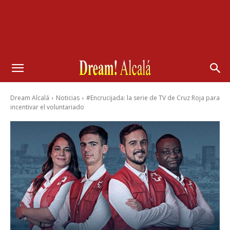
Dream Alcalá
Noticias
#Encrucijada: la serie de TV de Cruz Roja para
incentivar el voluntariado