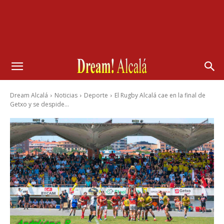
Dream Alcalá
Noticias
Deporte
El Rugby Alcalá cae en la final de
Getxo y se despide...