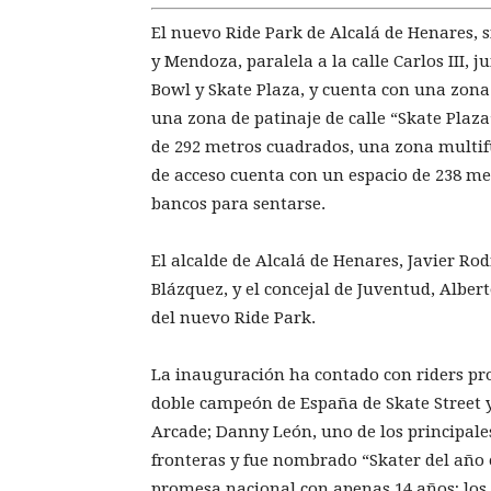
El nuevo Ride Park de Alcalá de Henares, 
y Mendoza, paralela a la calle Carlos III, j
Bowl y Skate Plaza, y cuenta con una zon
una zona de patinaje de calle “Skate Plaz
de 292 metros cuadrados, una zona multif
de acceso cuenta con un espacio de 238 me
bancos para sentarse.
El alcalde de Alcalá de Henares, Javier Rod
Blázquez, y el concejal de Juventud, Alber
del nuevo Ride Park.
La inauguración ha contado con riders pro
doble campeón de España de Skate Street 
Arcade; Danny León, uno de los principales
fronteras y fue nombrado “Skater del año 
promesa nacional con apenas 14 años; lo