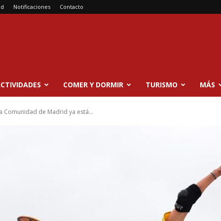
ad
Notificaciones
Contacto
CTIVIDADES
COMER Y DORMIR
TURISMO
MÁS
la Comunidad de Madrid ya está...