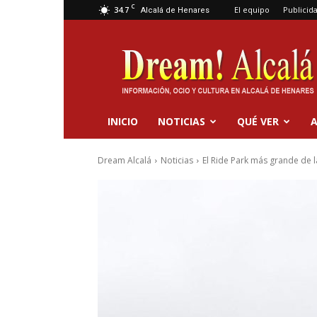
C
34.7
El equipo
Publicid
Alcalá de Henares
Dream
Alcalá
INICIO
NOTICIAS
QUÉ VER
A
Dream Alcalá
Noticias
El Ride Park más grande de 