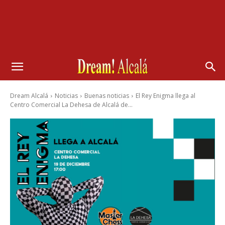
Dream Alcalá
Noticias
Buenas noticias
El Rey Enigma llega al
Centro Comercial La Dehesa de Alcalá de...