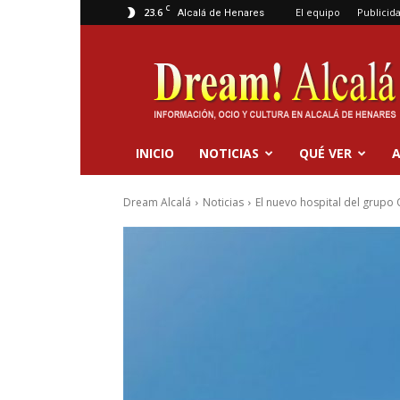
C
23.6
El equipo
Publicid
Alcalá de Henares
Dream
Alcalá
INICIO
NOTICIAS
QUÉ VER
A
Dream Alcalá
Noticias
El nuevo hospital del grupo 