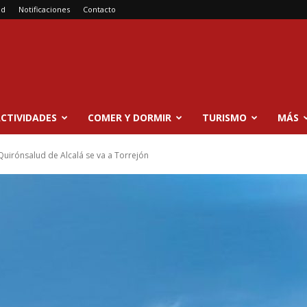
ad
Notificaciones
Contacto
CTIVIDADES
COMER Y DORMIR
TURISMO
MÁS
Quirónsalud de Alcalá se va a Torrejón