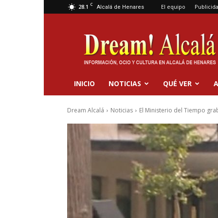
C
28.1
El equipo
Publicid
Alcalá de Henares
Dream
Alcalá
INICIO
NOTICIAS
QUÉ VER
A
Dream Alcalá
Noticias
El Ministerio del Tiempo gra