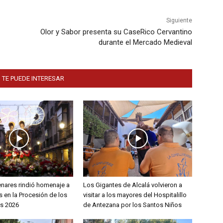
Siguiente
Olor y Sabor presenta su CaseRico Cervantino
durante el Mercado Medieval
 TE PUEDE INTERESAR
enares rindió homenaje a
Los Gigantes de Alcalá volvieron a
 en la Procesión de los
visitar a los mayores del Hospitalillo
s 2026
de Antezana por los Santos Niños