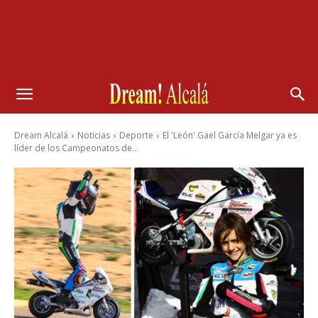
Dream Alcalá
Noticias
Deporte
El 'León' Gael García Melgar ya es
líder de los Campeonatos de...