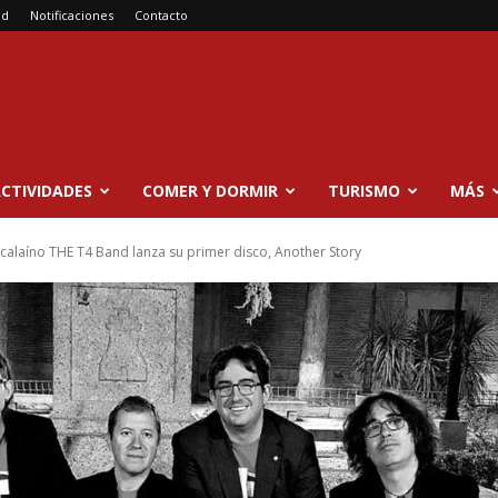
ad
Notificaciones
Contacto
CTIVIDADES
COMER Y DORMIR
TURISMO
MÁS
lcalaíno THE T4 Band lanza su primer disco, Another Story