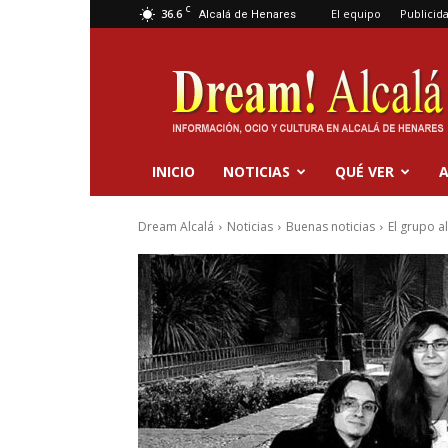
C
36.6
El equipo
Publicid
Alcalá de Henares
Dream
Alcalá
INICIO
NOTICIAS
QUÉ VER
A
Dream Alcalá
Noticias
Buenas noticias
El grupo a